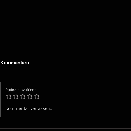
Kommentare
Rating hinzufügen
Podcast fü
Musikschule Baar -
Kommentar verfassen...
Schuljahr 2024-2025