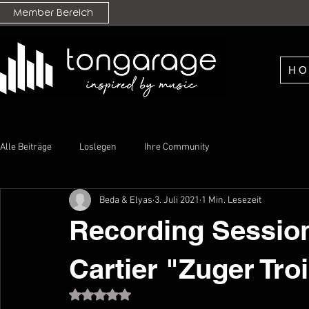
Member Bereich
H
Alle Beiträge
Loslegen
Ihre Community
Beda & Elyas
3. Juli 2021
1 Min. Lesezeit
Recording Session
Cartier "Zuger Tro
Mit NaN von 5 Sternen bewertet.