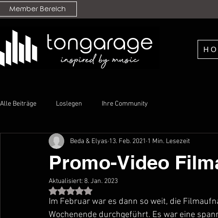
Member Bereich
H
Alle Beiträge
Loslegen
Ihre Community
Beda & Elyas
13. Feb. 2021
1 Min. Lesezeit
Promo-Video Fil
Aktualisiert:
8. Jan. 2023
Mit NaN von 5 Sternen bewertet.
Im Februar war es dann so weit, die Filmau
Wochenende durchgeführt. Es war eine spann