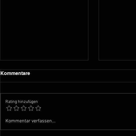
Kommentare
Rating hinzufügen
Podcast fü
Musikschule Baar -
Kommentar verfassen...
Schuljahr 2024-2025