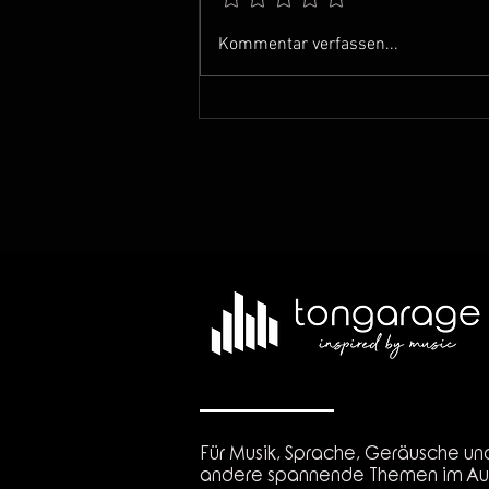
Musikschule Baar -
Kommentar verfassen...
Schuljahr 2024-2025
Für Musik, Sprache, Geräusche un
andere spannende Themen im Au