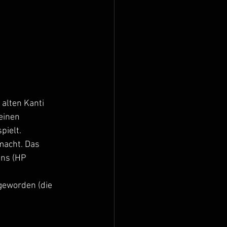
alten Kanti 
einen 
ielt. 
macht. Das 
ens (HP 
geworden (die 