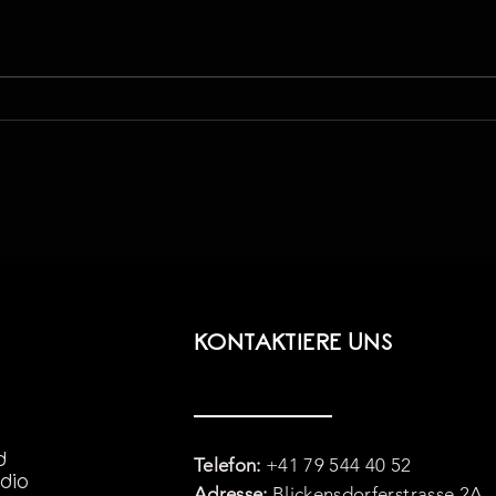
Podcast für Glenfis AG
Dive
im B
KONTAKTIERE UNS
d
Telefon:
+41 79 544 40 52
dio
Adresse:
Blickensdorferstrasse 2A