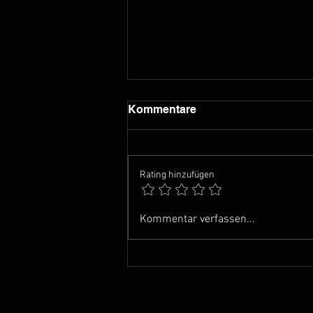
Kommentare
Rating hinzufügen
Musikschule Baar -
Kommentar verfassen...
Schuljahr 2024-2025