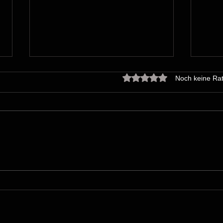
Mit 0 von 5 Sternen bewert
Noch keine Rat
Podcast für Glenfis AG
Dive
im B